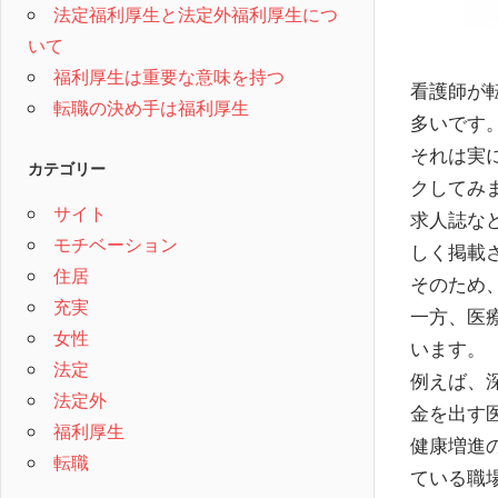
法定福利厚生と法定外福利厚生につ
いて
福利厚生は重要な意味を持つ
看護師が
転職の決め手は福利厚生
多いです
それは実
カテゴリー
クしてみ
サイト
求人誌な
モチベーション
しく掲載
住居
そのため
充実
一方、医
女性
います。
法定
例えば、
法定外
金を出す
福利厚生
健康増進
転職
ている職