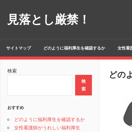
コ
ン
見落とし厳禁！
テ
ン
ツ
へ
サイトマップ
どのように福利厚生を確認するか
女性看
ス
キ
ッ
検索
どの
プ
検
索
おすすめ
どのように福利厚生を確認するか
女性看護師がうれしい福利厚生